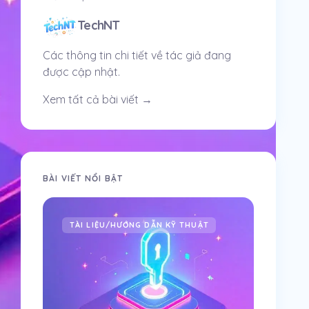
TechNT
Các thông tin chi tiết về tác giả đang
được cập nhật.
Xem tất cả bài viết →
BÀI VIẾT NỔI BẬT
TechN
TÀI LIỆU/HƯỚNG DẪN KỸ THUẬT
Bạn cầ