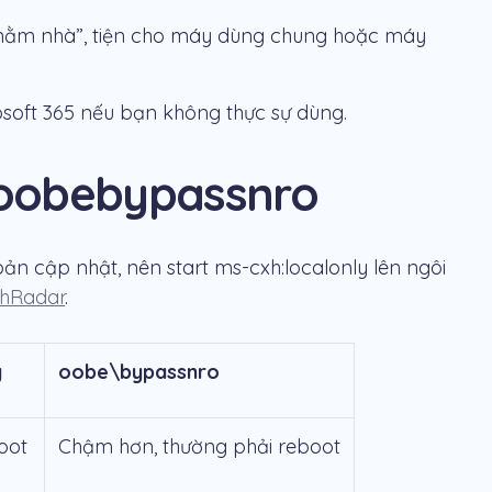
u “nằm nhà”, tiện cho máy dùng chung hoặc máy
soft 365 nếu bạn không thực sự dùng.
ũ oobebypassnro
bản cập nhật, nên
start ms-cxh:localonly
lên ngôi
hRadar
.
y
oobe\bypassnro
oot
Chậm hơn, thường phải reboot