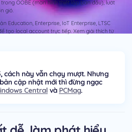
 trong OOBE (màn hình thiết lập ban đầu), lướt
n gió.
n Education, Enterprise, IoT Enterprise, LTSC
ể tạo local account trực tiếp. Xem giải thích từ
5, cách này vẫn chạy mượt. Nhưng
 bản cập nhật mới thì đừng ngạc
indows Central
và
PCMag
.
ất dễ, làm phát hiểu