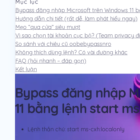
Mục lục
Bypass đăng nhập Microsoft trên Windows 11 bằ
Hướng dẫn chi tiết (rất dễ, làm phát hiểu ngay)
Mẹo “qua cửa” siêu mượt
Vì sao chọn tài khoản cục bộ? (Team privacy 
So sánh với chiêu cũ oobebypassnro
Không thích dùng lệnh? Có vài đường khác
FAQ (hỏi nhanh – đáp gọn)
Kết luận
Bypass đăng nhập Mi
11 bằng lệnh start ms
Lệnh thần chú:
start ms-cxh:localonly