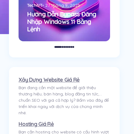
TechNT
•
27 tháng 9, 2025
cấu hìn
Hướng Dẫn Bypass Đăng
rẻ? Thử
Quảng
Nhập Windows 11 Bằng
Lệnh
Hosti
Xây Dựng Website Giá Rẻ
Bạn đang cần một website để giới thiệu
thương hiệu, bán hàng, blog đăng tin tức,...
chuẩn SEO với giá cả hợp lý? Bấm vào đây để
triển khai ngay với dịch vụ của chúng mình
nhé.
Hosting Giá Rẻ
Bạn cần hosting cho website có cấu hình vượt