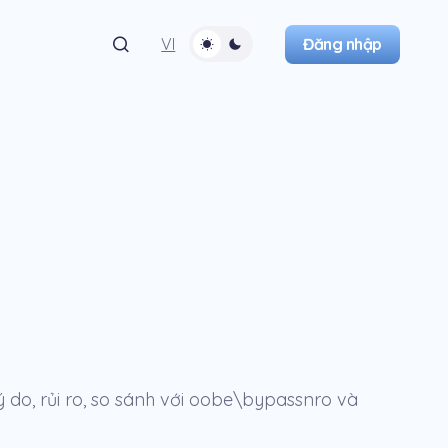
Đăng nhập
VI
ý do, rủi ro, so sánh với oobe\bypassnro và