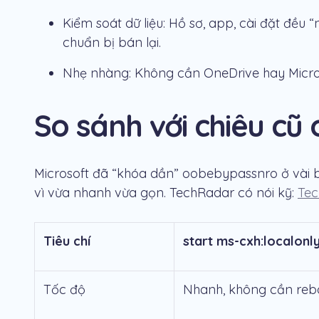
Kiểm soát dữ liệu: Hồ sơ, app, cài đặt đề
chuẩn bị bán lại.
Nhẹ nhàng: Không cần OneDrive hay Micro
So sánh với chiêu c
Microsoft đã “khóa dần” oobebypassnro ở vài 
vì vừa nhanh vừa gọn. TechRadar có nói kỹ:
Tec
Tiêu chí
start ms-cxh:localonl
Tốc độ
Nhanh, không cần reb