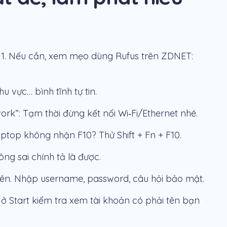
11. Nếu cần, xem mẹo dùng Rufus trên ZDNET:
u vực… bình tĩnh tự tin.
rk”: Tạm thời đừng kết nối Wi‑Fi/Ethernet nhé.
top không nhận F10? Thử Shift + Fn + F10.
ông sai chính tả là được.
lên. Nhập username, password, câu hỏi bảo mật.
Mở Start kiểm tra xem tài khoản có phải tên bạn