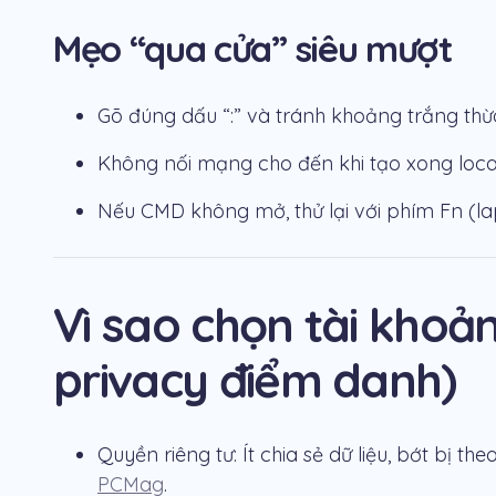
Mẹo “qua cửa” siêu mượt
Gõ đúng dấu “:” và tránh khoảng trắng thừ
Không nối mạng cho đến khi tạo xong loca
Nếu CMD không mở, thử lại với phím Fn (la
Vì sao chọn tài khoả
privacy điểm danh)
Quyền riêng tư: Ít chia sẻ dữ liệu, bớt bị t
PCMag
.