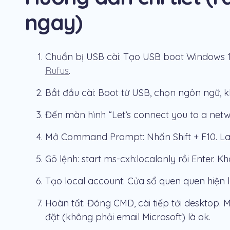
ngay)
Chuẩn bị USB cài: Tạo USB boot Windows 
Rufus
.
Bắt đầu cài: Boot từ USB, chọn ngôn ngữ, kh
Đến màn hình “Let’s connect you to a netwo
Mở Command Prompt: Nhấn Shift + F10. Lap
Gõ lệnh:
start ms-cxh:localonly
rồi Enter. Kh
Tạo local account: Cửa sổ quen quen hiện 
Hoàn tất: Đóng CMD, cài tiếp tới desktop. 
đặt (không phải email Microsoft) là ok.