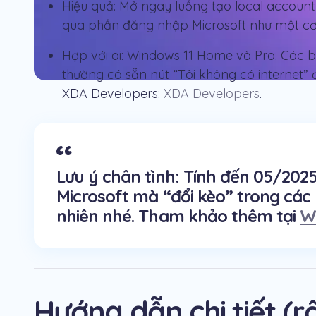
Hiệu quả: Mở ngay luồng tạo local account
qua phần đăng nhập Microsoft như một cơ
Hợp với ai: Windows 11 Home và Pro. Các bả
thường có sẵn nút “Tôi không có internet” đ
XDA Developers:
XDA Developers
.
Lưu ý chân tình: Tính đến 05/202
Microsoft mà “đổi kèo” trong các
nhiên nhé. Tham khảo thêm tại
W
Hướng dẫn chi tiết (r