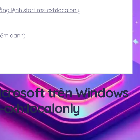
ng lệnh start ms-cxh:localonly
điểm danh)
crosoft trên Windows
-cxh:localonly