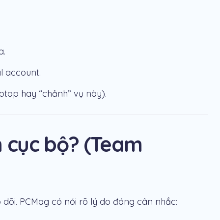
a.
l account.
ptop hay “chảnh” vụ này).
n cục bộ? (Team
heo dõi. PCMag có nói rõ lý do đáng cân nhắc: