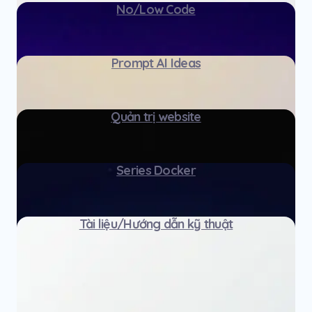
No/Low Code
Prompt AI Ideas
Quản trị website
Series Docker
Tài liệu/Hướng dẫn kỹ thuật
1
2