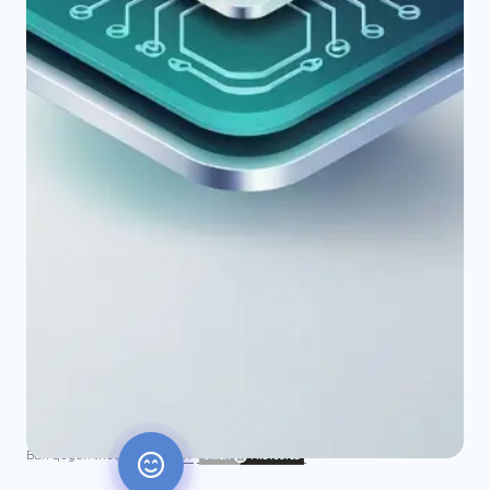
TechNT Blog – Nơi mình bốc phốt bug, chia sẻ tips code,
review tool hay. Vừa dev vừa tám, có lúc nghiêm túc, có lúc
lầy lội, nhưng đọc xong thì chắc chắn bớt lú 😆.
HỖ TRỢ
TRUY CẬP NHANH
DỊCH VỤ
Bản quyền thuộc về
TechNT