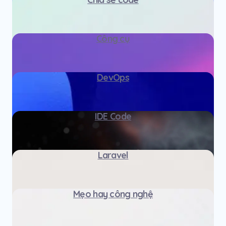
Công cụ
DevOps
IDE Code
Laravel
Mẹo hay công nghệ