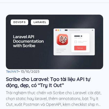
DEVOPS
LARAVEL
TechNT
• 13/10/2025
Scribe cho Laravel: Tạo tài liệu API tự
động, đẹp, có “Try It Out”
Trải nghiệm thực chiến với Scribe cho Laravel: cài đặt,
chọn static hay laravel, thêm annotations, bật Try It
Out, xuất Postman và OpenAPI, kèm checklist ship n...