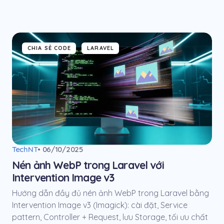
CHIA SẺ CODE
LARAVEL
TechNT
• 06/10/2025
Nén ảnh WebP trong Laravel với
Intervention Image v3
Hướng dẫn đầy đủ nén ảnh WebP trong Laravel bằng
Intervention Image v3 (Imagick): cài đặt, Service
pattern, Controller + Request, lưu Storage, tối ưu chất