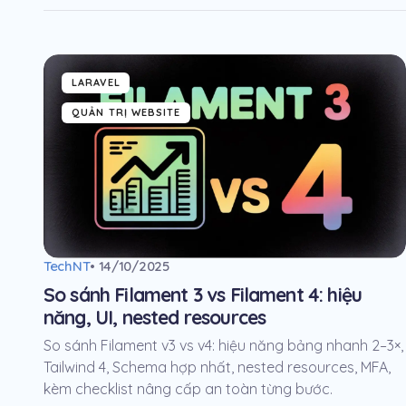
LARAVEL
QUẢN TRỊ WEBSITE
TechNT
• 14/10/2025
So sánh Filament 3 vs Filament 4: hiệu
năng, UI, nested resources
So sánh Filament v3 vs v4: hiệu năng bảng nhanh 2–3×,
Tailwind 4, Schema hợp nhất, nested resources, MFA,
kèm checklist nâng cấp an toàn từng bước.