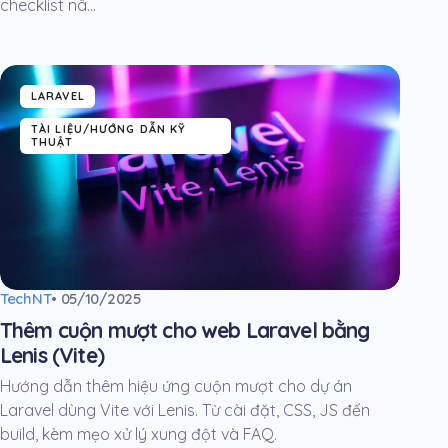
checklist nâ...
LARAVEL
TÀI LIỆU/HƯỚNG DẪN KỸ
THUẬT
TechNT
• 05/10/2025
Thêm cuộn mượt cho web Laravel bằng
Lenis (Vite)
Hướng dẫn thêm hiệu ứng cuộn mượt cho dự án
Laravel dùng Vite với Lenis. Từ cài đặt, CSS, JS đến
build, kèm mẹo xử lý xung đột và FAQ.