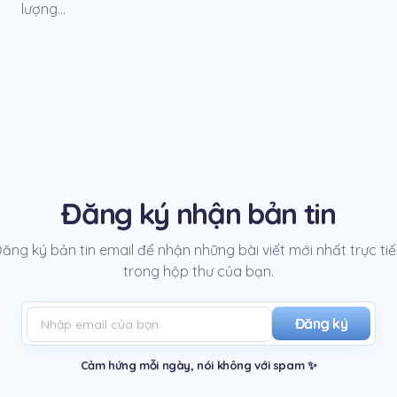
lượng...
Đăng ký nhận bản tin
ăng ký bản tin email để nhận những bài viết mới nhất trực ti
trong hộp thư của bạn.
Đăng ký
Cảm hứng mỗi ngày, nói không với spam ✨