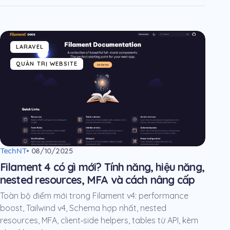
LARAVEL
QUẢN TRỊ WEBSITE
TechNT
• 08/10/2025
Filament 4 có gì mới? Tính năng, hiệu năng,
nested resources, MFA và cách nâng cấp
Toàn bộ điểm mới trong Filament v4: performance
boost, Tailwind v4, Schema hợp nhất, nested
resources, MFA, client‑side helpers, tables từ API, kèm