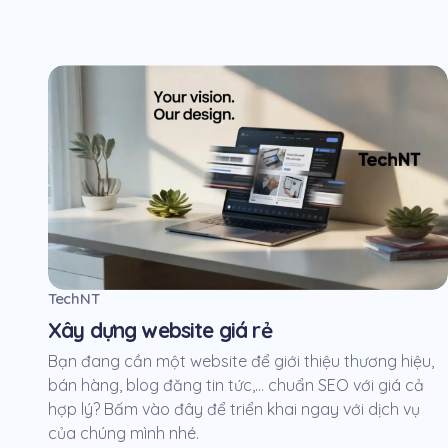
TechNT
Xây dựng website giá rẻ
Bạn đang cần một website để giới thiệu thương hiệu,
bán hàng, blog đăng tin tức,... chuẩn SEO với giá cả
hợp lý? Bấm vào đây để triển khai ngay với dịch vụ
của chúng mình nhé.