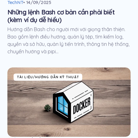
TechNT
• 14/09/2025
Những lệnh Bash cơ bản cần phải biết
(kèm ví dụ dễ hiểu)
Hướng dẫn Bash cho người mới với giọng thân thiện.
Bao gồm lệnh điều hướng, quản lý tệp, tìm kiếm log,
quyền và sở hữu, quản lý tiến trình, thông tin hệ thống,
chuyển hướng và pipi...
TÀI LIỆU/HƯỚNG DẪN KỸ THUẬT