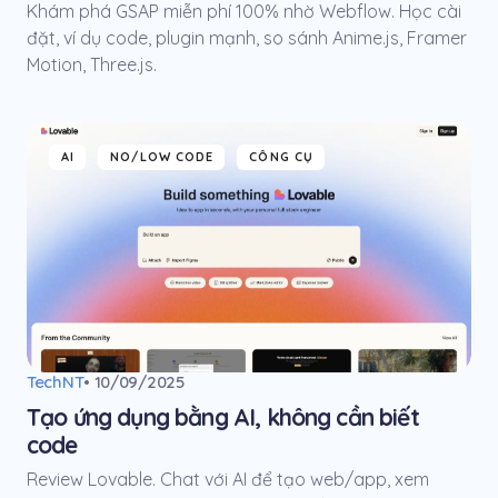
Khám phá GSAP miễn phí 100% nhờ Webflow. Học cài
đặt, ví dụ code, plugin mạnh, so sánh Anime.js, Framer
Motion, Three.js.
AI
NO/LOW CODE
CÔNG CỤ
TechNT
• 10/09/2025
Tạo ứng dụng bằng AI, không cần biết
code
Review Lovable. Chat với AI để tạo web/app, xem