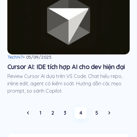
TechNT
• 05/09/2025
Cursor AI: IDE tích hợp AI cho dev hiện đại
Review Cursor AI dựa trên VS Code. Chat hiểu repo,
inline edit, agent có kiểm soát. Hướng dẫn cài, mẹo
prompt, so sánh Copilot.
1
2
3
4
5