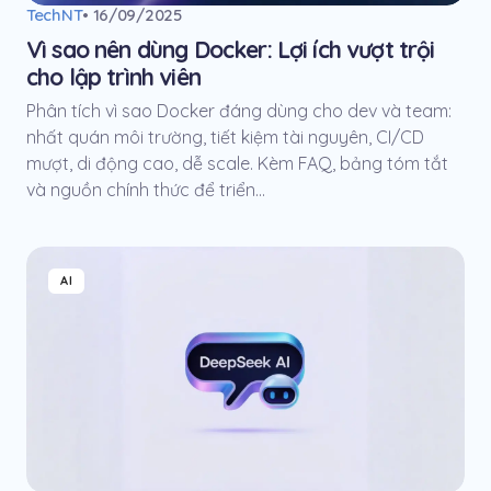
TechNT
• 16/09/2025
Vì sao nên dùng Docker: Lợi ích vượt trội
cho lập trình viên
Phân tích vì sao Docker đáng dùng cho dev và team:
nhất quán môi trường, tiết kiệm tài nguyên, CI/CD
mượt, di động cao, dễ scale. Kèm FAQ, bảng tóm tắt
và nguồn chính thức để triển...
AI