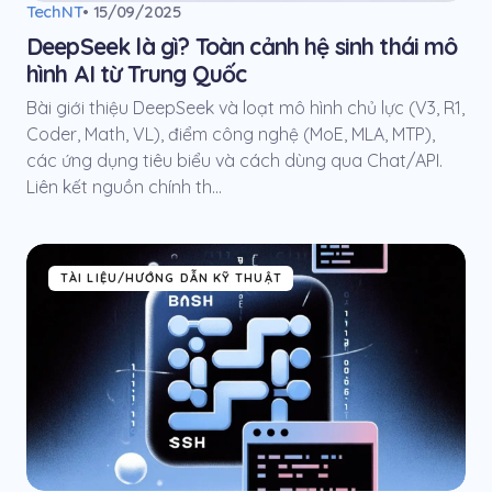
TechNT
• 15/09/2025
DeepSeek là gì? Toàn cảnh hệ sinh thái mô
hình AI từ Trung Quốc
Bài giới thiệu DeepSeek và loạt mô hình chủ lực (V3, R1,
Coder, Math, VL), điểm công nghệ (MoE, MLA, MTP),
các ứng dụng tiêu biểu và cách dùng qua Chat/API.
Liên kết nguồn chính th...
TÀI LIỆU/HƯỚNG DẪN KỸ THUẬT