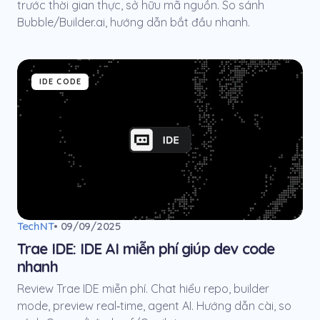
trước thời gian thực, sở hữu mã nguồn. So sánh
Bubble/Builder.ai, hướng dẫn bắt đầu nhanh.
IDE CODE
TechNT
• 09/09/2025
Trae IDE: IDE AI miễn phí giúp dev code
nhanh
Review Trae IDE miễn phí. Chat hiểu repo, builder
mode, preview real‑time, agent AI. Hướng dẫn cài, so