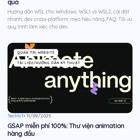
quả
Hướng dẫn WSL cho Windows: WSL1 vs WSL2, cài đặt
nhanh, dev cross‑platform, mẹo hiệu năng, FAQ. Tối ưu
quy trình làm việc cho dev.
QUẢN TRỊ WEBSITE
TÀI LIỆU/HƯỚNG DẪN KỸ THUẬT
TechNT
• 11/09/2025
GSAP miễn phí 100%: Thư viện animation
hàng đầu