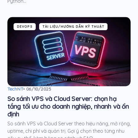
Python...
DEVOPS
TÀI LIỆU/HƯỚNG DẪN KỸ THUẬT
TechNT
• 06/10/2025
So sánh VPS và Cloud Server: chọn hạ
tầng tối ưu cho doanh nghiệp, nhanh và ổn
định
So sánh VPS và Cloud Server theo hiệu năng, mở rộng,
uptime, chi phí và quản trị. Gợi ý chọn theo từng nhu