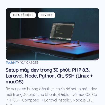
CHIA SẺ CODE
DEVOPS
TechNT
• 10/10/2025
Setup máy dev trong 30 phút: PHP 8.3,
Laravel, Node, Python, Git, SSH (Linux +
macOS)
Bộ script và hướng dẫn thực chiến để setup máy dev
mới trong 30 phút cho Ubuntu/Debian và macOS. Có
PHP 8.3 + Composer + Laravel Installer, Node.js LTS,