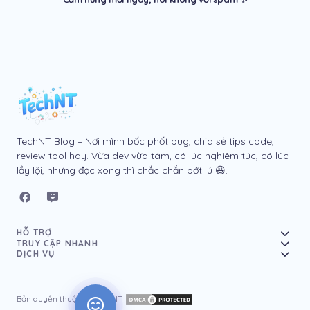
TechNT Blog – Nơi mình bốc phốt bug, chia sẻ tips code,
review tool hay. Vừa dev vừa tám, có lúc nghiêm túc, có lúc
lầy lội, nhưng đọc xong thì chắc chắn bớt lú 😆.
HỖ TRỢ
TRUY CẬP NHANH
DỊCH VỤ
Bản quyền thuộc về
TechNT