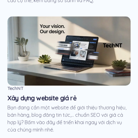
cầu cụ thể, kèm bảng so sánh và FAQ.
TechNT
Xây dựng website giá rẻ
Bạn đang cần một website để giới thiệu thương hiệu,
bán hàng, blog đăng tin tức,... chuẩn SEO với giá cả
hợp lý? Bấm vào đây để triển khai ngay với dịch vụ
của chúng mình nhé.