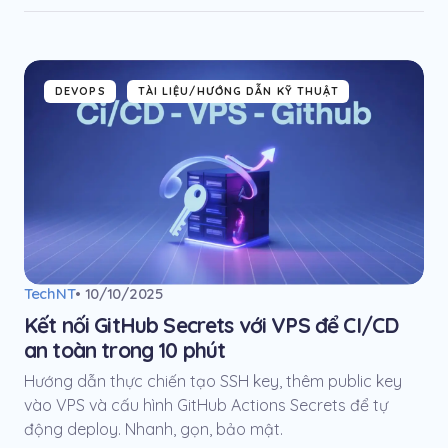
DEVOPS
TÀI LIỆU/HƯỚNG DẪN KỸ THUẬT
TechNT
• 10/10/2025
Kết nối GitHub Secrets với VPS để CI/CD
an toàn trong 10 phút
Hướng dẫn thực chiến tạo SSH key, thêm public key
vào VPS và cấu hình GitHub Actions Secrets để tự
động deploy. Nhanh, gọn, bảo mật.